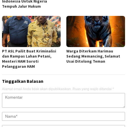
Indonesia Untuk Nigeria
Tempuh Jalur Hukum
PT ASL Pailit Buat Kriminalisi
Warga Diterkam Harimau
dan Rampas Lahan Petani,
Sedang Memancing, Selamat
Menteri HAM Soroti
Usai Ditolong Teman
Pelanggaran HAM
Tinggalkan Balasan
Alamat email Anda tidak akan dipublikasikan.
Ruas yang wajib ditandai
*