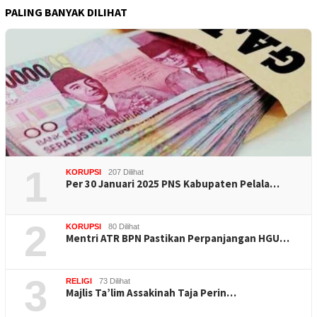
PALING BANYAK DILIHAT
1
KORUPSI
207 Dilihat
Per 30 Januari 2025 PNS Kabupaten Pelala…
2
KORUPSI
80 Dilihat
Mentri ATR BPN Pastikan Perpanjangan HGU…
3
RELIGI
73 Dilihat
Majlis Ta’lim Assakinah Taja Perin…