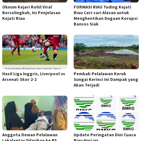
Oknum Kejari Rohil Viral
FORMASI RIAU Tuding Kejati
Berselingkuh, Ini Penjelasan
Riau Cari-cari Alasan untuk
Kejati Riau
Menghentikan Dugaan Korupsi
Bansos Siak
Hasil Liga Inggris, Liverpool vs
Pemkab Pelalawan Keruk
Arsenal: Skor 2-2
Sungai Kerinci Ini Dampak yang
Akan Terjadi
Anggota Dewan Pelalawan
Update Peringatan Dini Cuaca
Lakalantas Dilarikan ke RS
Riau Hari ini