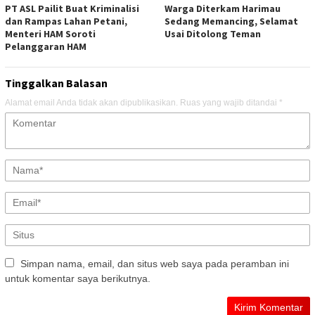
PT ASL Pailit Buat Kriminalisi
Warga Diterkam Harimau
dan Rampas Lahan Petani,
Sedang Memancing, Selamat
Menteri HAM Soroti
Usai Ditolong Teman
Pelanggaran HAM
Tinggalkan Balasan
Alamat email Anda tidak akan dipublikasikan.
Ruas yang wajib ditandai
*
Simpan nama, email, dan situs web saya pada peramban ini
untuk komentar saya berikutnya.