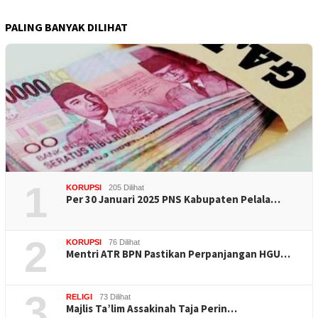
PALING BANYAK DILIHAT
1
KORUPSI
205 Dilihat
Per 30 Januari 2025 PNS Kabupaten Pelala…
2
KORUPSI
76 Dilihat
Mentri ATR BPN Pastikan Perpanjangan HGU…
3
RELIGI
73 Dilihat
Majlis Ta’lim Assakinah Taja Perin…