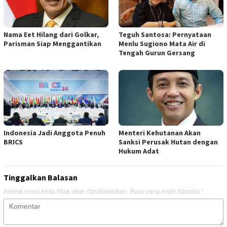
Nama Eet Hilang dari Golkar,
Teguh Santosa: Pernyataan
Parisman Siap Menggantikan
Menlu Sugiono Mata Air di
Tengah Gurun Gersang
Indonesia Jadi Anggota Penuh
Menteri Kehutanan Akan
BRICS
Sanksi Perusak Hutan dengan
Hukum Adat
Tinggalkan Balasan
Alamat email Anda tidak akan dipublikasikan.
Ruas yang wajib ditandai
*