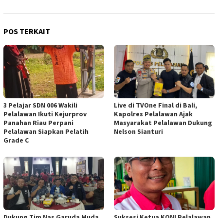
POS TERKAIT
3 Pelajar SDN 006 Wakili
Live di TVOne Final di Bali,
Pelalawan Ikuti Kejurprov
Kapolres Pelalawan Ajak
Panahan Riau Perpani
Masyarakat Pelalawan Dukung
Pelalawan Siapkan Pelatih
Nelson Sianturi
Grade C
Dukung Tim Nas Garuda Muda
Suksesi Ketua KONI Pelalawan