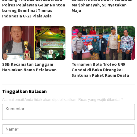
Polres Pelalawan Gelar Nonton
Marjohansyah, SE Nyatakan
bareng Semifinal Timnas
Maju
Indonesia U-23 Piala Asia
SSB Kecamatan Langgam
Turnamen Bola Trofeo U40
Harumkan Nama Pelalawan
Gondai di Buka Dirangkai
Santunan Paket Kaum Duafa
Tinggalkan Balasan
Alamat email Anda tidak akan dipublikasikan.
Ruas yang wajib ditandai
*