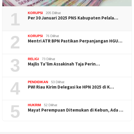
1
KORUPSI
205 Dilihat
Per 30 Januari 2025 PNS Kabupaten Pelala…
2
KORUPSI
76 Dilihat
Mentri ATR BPN Pastikan Perpanjangan HGU…
3
RELIGI
73 Dilihat
Majlis Ta’lim Assakinah Taja Perin…
4
PENDIDIKAN
53 Dilihat
PWI Riau Kirim Delegasi ke HPN 2025 di K…
5
HUKRIM
52 Dilihat
Mayat Perempuan Ditemukan di Kebun, Ada …