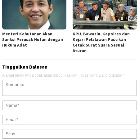
Menteri Kehutanan Akan
KPU, Bawaslu, Kapolres dan
Sanksi Perusak Hutan dengan
Kejari Pelalawan Pastikan
Hukum Adat
Cetak Surat Suara Sesuai
Aturan
Tinggalkan Balasan
Alamat email Anda tidak akan dipublikasikan.
Ruas yang wajib ditandai
*