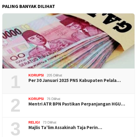
PALING BANYAK DILIHAT
1
KORUPSI
205 Dilihat
Per 30 Januari 2025 PNS Kabupaten Pelala…
2
KORUPSI
76 Dilihat
Mentri ATR BPN Pastikan Perpanjangan HGU…
3
RELIGI
73 Dilihat
Majlis Ta’lim Assakinah Taja Perin…