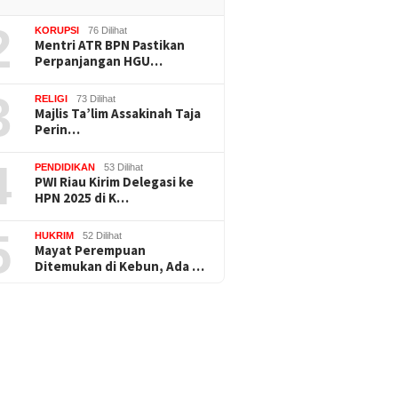
2
KORUPSI
76 Dilihat
Mentri ATR BPN Pastikan
Perpanjangan HGU…
3
RELIGI
73 Dilihat
Majlis Ta’lim Assakinah Taja
Perin…
4
PENDIDIKAN
53 Dilihat
PWI Riau Kirim Delegasi ke
HPN 2025 di K…
5
HUKRIM
52 Dilihat
Mayat Perempuan
Ditemukan di Kebun, Ada …