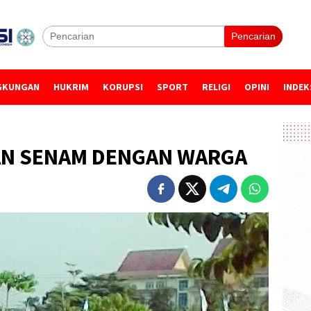
Pencarian
GKUNGAN
HUKRIM
KORUPSI
SPORT
RELIGI
OPINI
INDEK
AN SENAM DENGAN WARGA