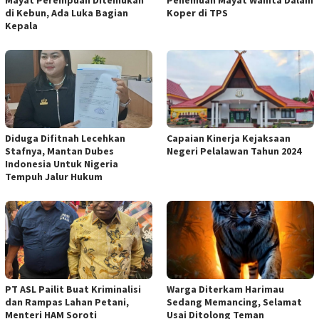
Mayat Perempuan Ditemukan
Penemuan Mayat Wanita Dalam
di Kebun, Ada Luka Bagian
Koper di TPS
Kepala
Diduga Difitnah Lecehkan
Capaian Kinerja Kejaksaan
Stafnya, Mantan Dubes
Negeri Pelalawan Tahun 2024
Indonesia Untuk Nigeria
Tempuh Jalur Hukum
PT ASL Pailit Buat Kriminalisi
Warga Diterkam Harimau
dan Rampas Lahan Petani,
Sedang Memancing, Selamat
Menteri HAM Soroti
Usai Ditolong Teman