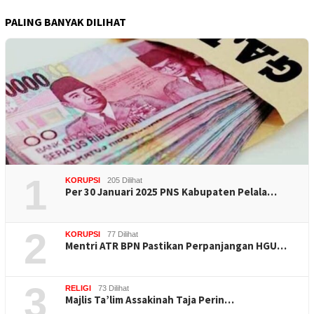
PALING BANYAK DILIHAT
1
KORUPSI
205 Dilihat
Per 30 Januari 2025 PNS Kabupaten Pelala…
2
KORUPSI
77 Dilihat
Mentri ATR BPN Pastikan Perpanjangan HGU…
3
RELIGI
73 Dilihat
Majlis Ta’lim Assakinah Taja Perin…