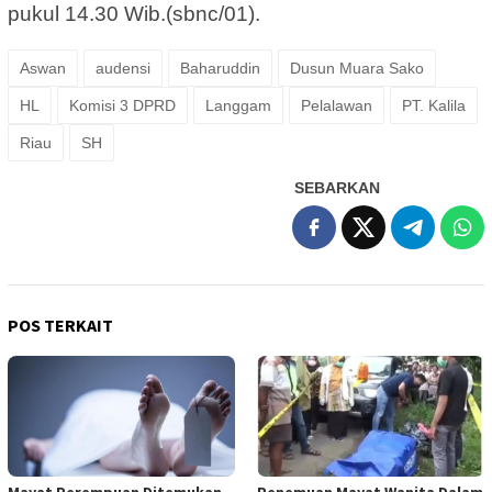
pukul 14.30 Wib.(sbnc/01).
Aswan
audensi
Baharuddin
Dusun Muara Sako
HL
Komisi 3 DPRD
Langgam
Pelalawan
PT. Kalila
Riau
SH
SEBARKAN
POS TERKAIT