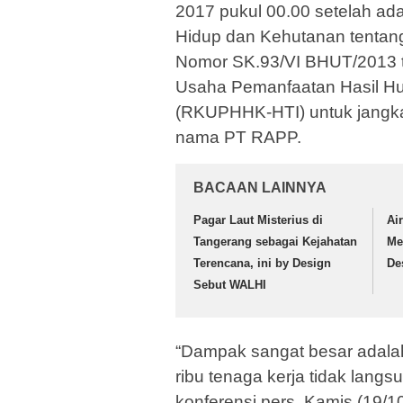
2017 pukul 00.00 setelah ad
Hidup dan Kehutanan tentan
Nomor SK.93/VI BHUT/2013 t
Usaha Pemanfaatan Hasil Hu
(RKUPHHK-HTI) untuk jangka
nama PT RAPP.
BACAAN LAINNYA
Pagar Laut Misterius di
Ai
Tangerang sebagai Kejahatan
Me
Terencana, ini by Design
De
Sebut WALHI
“Dampak sangat besar adalah
ribu tenaga kerja tidak langs
konferensi pers, Kamis (19/1