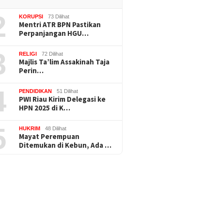
2
KORUPSI
73 Dilihat
Mentri ATR BPN Pastikan
Perpanjangan HGU…
3
RELIGI
72 Dilihat
Majlis Ta’lim Assakinah Taja
Perin…
4
PENDIDIKAN
51 Dilihat
PWI Riau Kirim Delegasi ke
HPN 2025 di K…
5
HUKRIM
48 Dilihat
Mayat Perempuan
Ditemukan di Kebun, Ada …