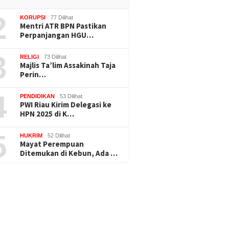
2
KORUPSI
77 Dilihat
Mentri ATR BPN Pastikan
Perpanjangan HGU…
3
RELIGI
73 Dilihat
Majlis Ta’lim Assakinah Taja
Perin…
4
PENDIDIKAN
53 Dilihat
PWI Riau Kirim Delegasi ke
HPN 2025 di K…
5
HUKRIM
52 Dilihat
Mayat Perempuan
Ditemukan di Kebun, Ada …