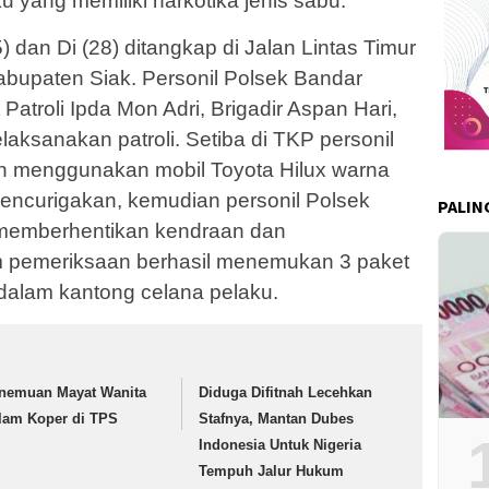
yang memiliki narkotika jenis sabu.
 dan Di (28) ditangkap di Jalan Lintas Timur
bupaten Siak. Personil Polsek Bandar
 Patroli Ipda Mon Adri, Brigadir Aspan Hari,
laksanakan patroli. Setiba di TKP personil
an menggunakan mobil Toyota Hilux warna
encurigakan, kemudian personil Polsek
PALIN
 memberhentikan kendraan dan
 pemeriksaan berhasil menemukan 3 paket
 dalam kantong celana pelaku.
nemuan Mayat Wanita
Diduga Difitnah Lecehkan
lam Koper di TPS
Stafnya, Mantan Dubes
Indonesia Untuk Nigeria
Tempuh Jalur Hukum