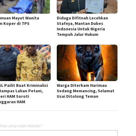
muan Mayat Wanita
Diduga Difitnah Lecehkan
m Koper di TPS
Stafnya, Mantan Dubes
Indonesia Untuk Nigeria
Tempuh Jalur Hukum
L Pailit Buat Kriminalisi
Warga Diterkam Harimau
Rampas Lahan Petani,
Sedang Memancing, Selamat
eri HAM Soroti
Usai Ditolong Teman
nggaran HAM
Ruas yang wajib ditandai
*