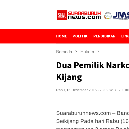
Loncat
ke
konten
HOME
POLITIK
PENDIDIKAN
LIN
Beranda
Hukrim
Dua Pemilik Narko
Kijang
Rabu, 16 Desember 2015 - 23:39 WIB
20 Dil
Suaraburuhnews.com – Banda
Seikijang Pada hari Rabu (16