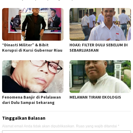
“Dinasti Militer” & Bibit
HOAX: FILTER DULU SEBELUM DI
Korupsi di Kursi Gubernur Riau
SEBARLUASKAN
Fenomena Banjir di Pelalawan
MELAWAN TIRANI EKOLOGIS
dari Dulu Sampai Sekarang
Tinggalkan Balasan
Alamat email Anda tidak akan dipublikasikan.
Ruas yang wajib ditandai
*