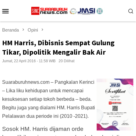
Loncat
Menu
ke
konten
Mobile
Beranda
Opini
HM Harris, Dibisnis Sempat Gulung
Tikar, Dipolitik Mengalir Bak Air
Jumat, 22 April 2016 - 11:58 WIB
20 Dilihat
Suaraburuhnews.com – Pangkalan Kerinci
– Lika liku kehidupan untuk mencapai
kesuksesan setiap tokoh berbeda – beda.
Begitu juga yang dialami HM. Harris Bupati
Pelalawan dua periode ini (2010 -2021).
Sosok HM. Harris dijaman orde