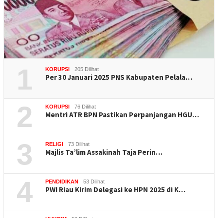
1
KORUPSI
205 Dilihat
Per 30 Januari 2025 PNS Kabupaten Pelala…
2
KORUPSI
76 Dilihat
Mentri ATR BPN Pastikan Perpanjangan HGU…
3
RELIGI
73 Dilihat
Majlis Ta’lim Assakinah Taja Perin…
4
PENDIDIKAN
53 Dilihat
PWI Riau Kirim Delegasi ke HPN 2025 di K…