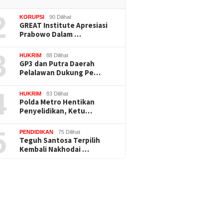
2
KORUPSI
90 Dilihat
GREAT Institute Apresiasi
Prabowo Dalam …
3
HUKRIM
88 Dilihat
GP3 dan Putra Daerah
Pelalawan Dukung Pe…
4
HUKRIM
83 Dilihat
⁠Polda Metro Hentikan
Penyelidikan, Ketu…
5
PENDIDIKAN
75 Dilihat
Teguh Santosa Terpilih
Kembali Nakhodai …