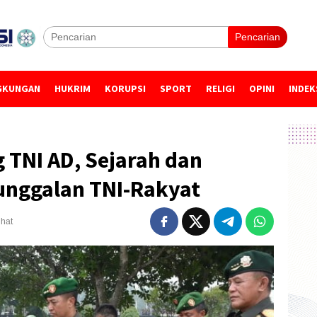
Pencarian
GKUNGAN
HUKRIM
KORUPSI
SPORT
RELIGI
OPINI
INDEK
g TNI AD, Sejarah dan
nggalan TNI-Rakyat
ihat