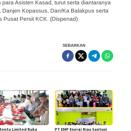
 para Asisten Kasad, turut serta diantaranya
 Danjen Kopassus, Dan/Ka Balakpus serta
 Pusat Persit KCK. (Dispenad)
SEBARKAN
Bentu Limited Buka
PT EMP Energi Riau Santuni