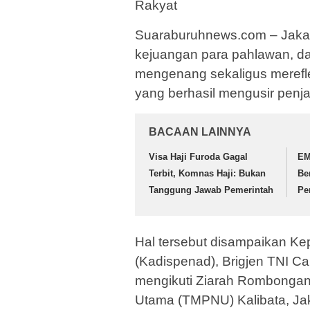
Rakyat
Suaraburuhnews.com – Jakar
kejuangan para pahlawan, da
mengenang sekaligus merefl
yang berhasil mengusir pen
BACAAN LAINNYA
Visa Haji Furoda Gagal
EM
Terbit, Komnas Haji: Bukan
Be
Tanggung Jawab Pemerintah
Pe
Hal tersebut disampaikan K
(Kadispenad), Brigjen TNI C
mengikuti Ziarah Rombonga
Utama (TMPNU) Kalibata, Jak