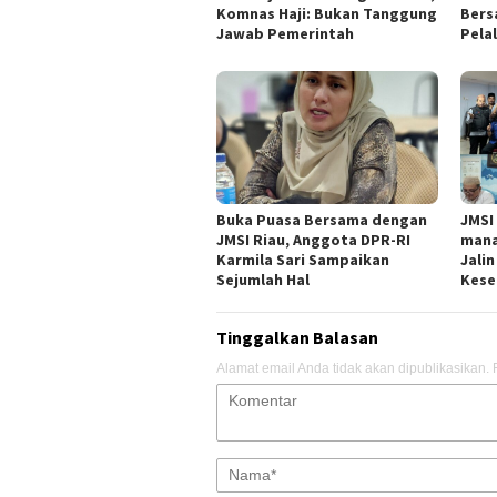
Komnas Haji: Bukan Tanggung
Bers
Jawab Pemerintah
Pela
Buka Puasa Bersama dengan
JMSI
JMSI Riau, Anggota DPR-RI
mana
Karmila Sari Sampaikan
Jali
Sejumlah Hal
Kese
Tinggalkan Balasan
Alamat email Anda tidak akan dipublikasikan.