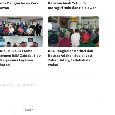
ama Dengan Insan Pers
Ratusan Anak Yatim di
lawan
Indragiri Hulu dan Pelalawan
 Riau Buka Bersama
KUA Pangkalan Kerinci dan
jemen RSIA Zainab, Siap
Basnaz Adakan Sosialisasi
n Kerjasama Layanan
Zakat, Infaq, Sedekah dan
hatan
Wakaf
Ruas yang wajib ditandai
*