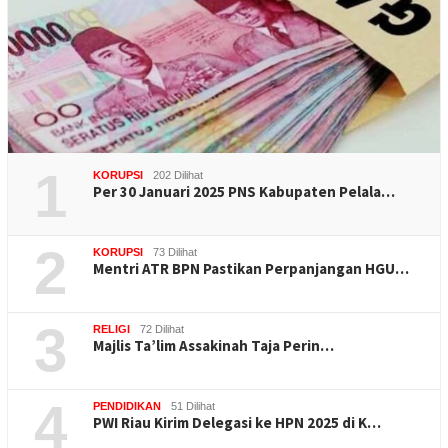
1
KORUPSI
202 Dilihat
Per 30 Januari 2025 PNS Kabupaten Pelala…
2
KORUPSI
73 Dilihat
Mentri ATR BPN Pastikan Perpanjangan HGU…
3
RELIGI
72 Dilihat
Majlis Ta’lim Assakinah Taja Perin…
4
PENDIDIKAN
51 Dilihat
PWI Riau Kirim Delegasi ke HPN 2025 di K…