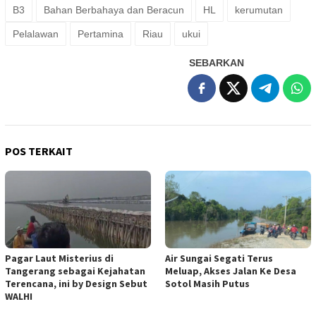
B3
Bahan Berbahaya dan Beracun
HL
kerumutan
Pelalawan
Pertamina
Riau
ukui
SEBARKAN
POS TERKAIT
Pagar Laut Misterius di
Air Sungai Segati Terus
Tangerang sebagai Kejahatan
Meluap, Akses Jalan Ke Desa
Terencana, ini by Design Sebut
Sotol Masih Putus
WALHI