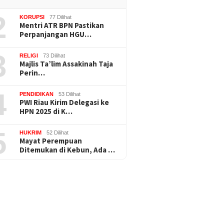
2
KORUPSI
77 Dilihat
Mentri ATR BPN Pastikan
Perpanjangan HGU…
3
RELIGI
73 Dilihat
Majlis Ta’lim Assakinah Taja
Perin…
4
PENDIDIKAN
53 Dilihat
PWI Riau Kirim Delegasi ke
HPN 2025 di K…
5
HUKRIM
52 Dilihat
Mayat Perempuan
Ditemukan di Kebun, Ada …