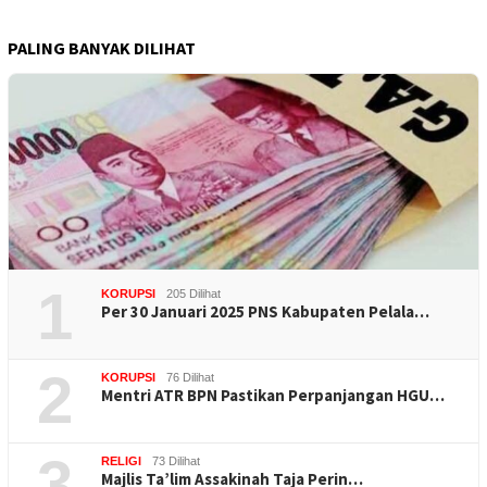
PALING BANYAK DILIHAT
1
KORUPSI
205 Dilihat
Per 30 Januari 2025 PNS Kabupaten Pelala…
2
KORUPSI
76 Dilihat
Mentri ATR BPN Pastikan Perpanjangan HGU…
3
RELIGI
73 Dilihat
Majlis Ta’lim Assakinah Taja Perin…