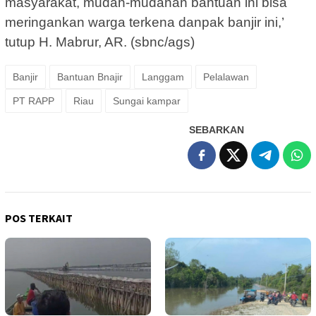
masyarakat, mudah-mudahan bantuan ini bisa
meringankan warga terkena danpak banjir ini,’
tutup H. Mabrur, AR. (sbnc/ags)
Banjir
Bantuan Bnajir
Langgam
Pelalawan
PT RAPP
Riau
Sungai kampar
SEBARKAN
POS TERKAIT