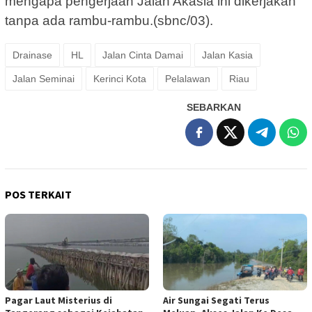
mengapa pengerjaan Jalan Akasia ini dikerjakan
tanpa ada rambu-rambu.(sbnc/03).
Drainase
HL
Jalan Cinta Damai
Jalan Kasia
Jalan Seminai
Kerinci Kota
Pelalawan
Riau
SEBARKAN
POS TERKAIT
Pagar Laut Misterius di
Air Sungai Segati Terus