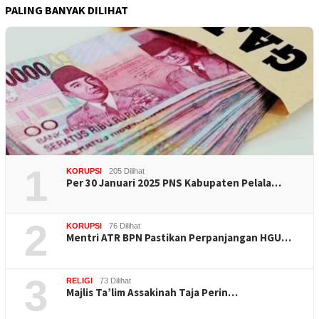
PALING BANYAK DILIHAT
1
KORUPSI
205 Dilihat
Per 30 Januari 2025 PNS Kabupaten Pelala…
2
KORUPSI
76 Dilihat
Mentri ATR BPN Pastikan Perpanjangan HGU…
3
RELIGI
73 Dilihat
Majlis Ta’lim Assakinah Taja Perin…