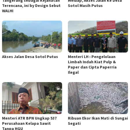
Tangerang sebagai Kejahatan
Meluap, Akses Jalan Ke Desa
Terencana, ini by Design Sebut
Sotol Masih Putus
WALHI
Akses Jalan Desa Sotol Putus
Menteri LH : Pengelolaan
Limbah Indah Kiat Pulp &
Paper dan Cipta Paperria
Ilegal
Menteri ATR BPN Ungkap 537
Ribuan Ekor Ikan Mati di Sungai
Perusahaan Kelapa Sawit
Segati
Tanpa HGU