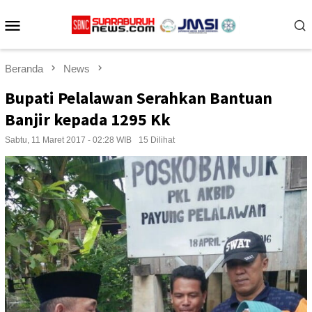
Loncat
Menu
ke
konten
Mobile
Beranda
News
Bupati Pelalawan Serahkan Bantuan
Banjir kepada 1295 Kk
Sabtu, 11 Maret 2017 - 02:28 WIB
15 Dilihat