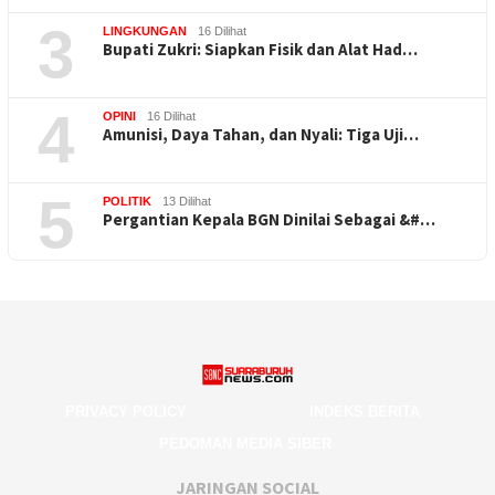
3
LINGKUNGAN
16 Dilihat
Bupati Zukri: Siapkan Fisik dan Alat Had…
4
OPINI
16 Dilihat
Amunisi, Daya Tahan, dan Nyali: Tiga Uji…
5
POLITIK
13 Dilihat
Pergantian Kepala BGN Dinilai Sebagai &#…
PRIVACY POLICY
INDEKS BERITA
PEDOMAN MEDIA SIBER
JARINGAN SOCIAL