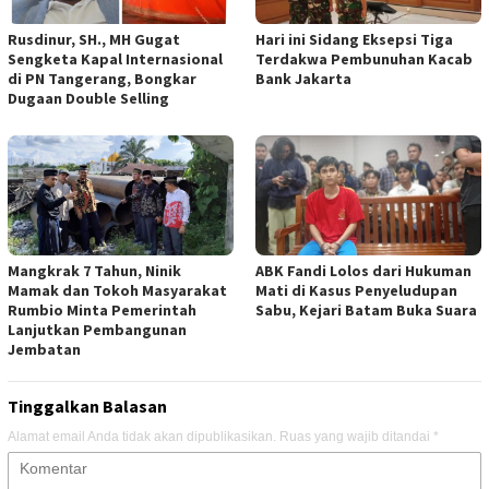
Rusdinur, SH., MH Gugat
Hari ini Sidang Eksepsi Tiga
Sengketa Kapal Internasional
Terdakwa Pembunuhan Kacab
di PN Tangerang, Bongkar
Bank Jakarta
Dugaan Double Selling
Mangkrak 7 Tahun, Ninik
ABK Fandi Lolos dari Hukuman
Mamak dan Tokoh Masyarakat
Mati di Kasus Penyeludupan
Rumbio Minta Pemerintah
Sabu, Kejari Batam Buka Suara
Lanjutkan Pembangunan
Jembatan
Tinggalkan Balasan
Alamat email Anda tidak akan dipublikasikan.
Ruas yang wajib ditandai
*