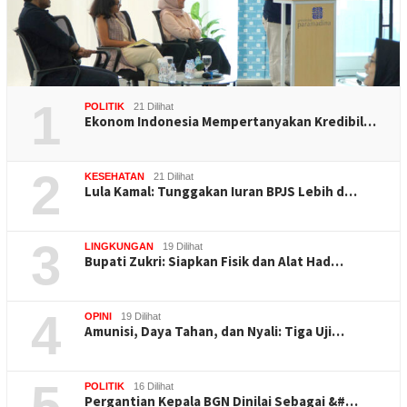
1
POLITIK
21 Dilihat
Ekonom Indonesia Mempertanyakan Kredibil…
2
KESEHATAN
21 Dilihat
Lula Kamal: Tunggakan Iuran BPJS Lebih d…
3
LINGKUNGAN
19 Dilihat
Bupati Zukri: Siapkan Fisik dan Alat Had…
4
OPINI
19 Dilihat
Amunisi, Daya Tahan, dan Nyali: Tiga Uji…
5
POLITIK
16 Dilihat
Pergantian Kepala BGN Dinilai Sebagai &#…